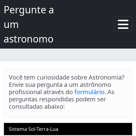
Pular para o conteúdo principal
Pergunte a
um
astronomo
Você tem curiosidade sobre Astronomia?
Envie sua pergunta a um astrônomo
profissional através do
formulário
. As
perguntas respondidas podem ser
consultadas abaixo:
Abas primárias
Sistema Sol-Terra-Lua